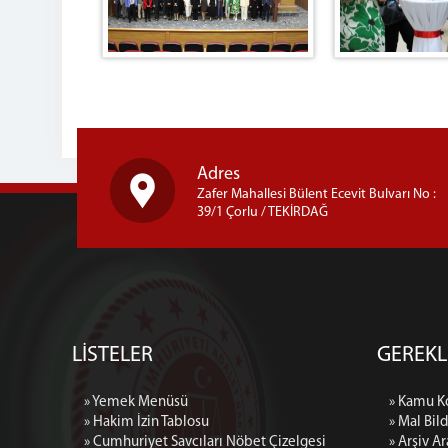
Adres
Zafer Mahallesi Bülent Ecevit Bulvarı No :
39/1 Çorlu / TEKİRDAĞ
LİSTELER
GEREKL
» Yemek Menüsü
» Kamu K
» Hakim İzin Tablosu
» Mal Bil
» Cumhuriyet Savcıları Nöbet Çizelgesi
» Arşiv A