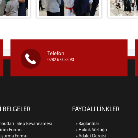
Telefon
0282 673 83 90
İ BELGELER
FAYDALI LİNKLER
onutları Talep Beyannamesi
» Bağlantılar
dirim Formu
» Hukuk Sözlüğü
raştırma Formu
» Adalet Dergisi