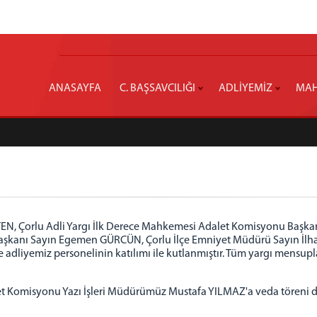
ANASAYFA
C. BAŞSAVCILIĞI
ADLİYEMİZ
MAH
ERTEN, Çorlu Adli Yargı İlk Derece Mahkemesi Adalet Komisyonu Başk
Başkanı Sayın Egemen GÜRCÜN, Çorlu İlçe Emniyet Müdürü Sayın İlh
adliyemiz personelinin katılımı ile kutlanmıştır. Tüm yargı mensupları
alet Komisyonu Yazı İşleri Müdürümüz Mustafa YILMAZ'a veda töreni d