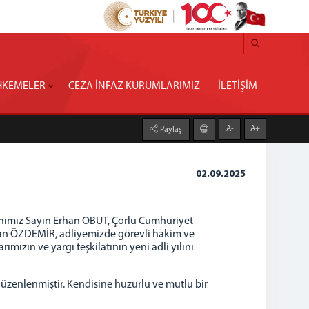
KEMELER
CEZA İNFAZ KURUMLARIMIZ
İLETİŞİM
A-
A+
Paylaş
02.09.2025
anımız Sayın Erhan OBUT, Çorlu Cumhuriyet
an ÖZDEMİR, adliyemizde görevli hakim ve
mızın ve yargı teşkilatının yeni adli yılını
üzenlenmiştir. Kendisine huzurlu ve mutlu bir