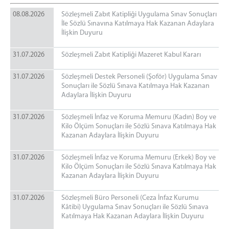
ADLİYEMİZ
08.08.2026
Sözleşmeli Zabıt Katipliği Uygulama Sınav Sonuçları
İle Sözlü Sınavına Katılmaya Hak Kazanan Adaylara
ADALET KOMİSYONU
İlişkin Duyuru
KOMİSYON BAŞKANI
KOMİSYON
31.07.2026
Sözleşmeli Zabıt Katipliği Mazeret Kabul Kararı
ÇORLU ADLİYESİ
31.07.2026
Sözleşmeli Destek Personeli (Şoför) Uygulama Sınav
İCRA MÜDÜRLÜĞÜ
Sonuçları ile Sözlü Sınava Katılmaya Hak Kazanan
SEÇİM MÜDÜRLÜĞÜ
Adaylara İlişkin Duyuru
MÜLHAKATLAR
31.07.2026
Sözleşmeli İnfaz ve Koruma Memuru (Kadın) Boy ve
MARMARAEREĞLİSİ ADLİYESİ
Kilo Ölçüm Sonuçları ile Sözlü Sınava Katılmaya Hak
Kazanan Adaylara İlişkin Duyuru
MAHKEMELER
CEZA MAHKEMELERİ
31.07.2026
Sözleşmeli İnfaz ve Koruma Memuru (Erkek) Boy ve
Kilo Ölçüm Sonuçları ile Sözlü Sınava Katılmaya Hak
HUKUK MAHKEMELERİ
Kazanan Adaylara İlişkin Duyuru
Hakim İzin Tablosu
31.07.2026
Sözleşmeli Büro Personeli (Ceza İnfaz Kurumu
CEZA İNFAZ KURUMLARIMIZ
Kâtibi) Uygulama Sınav Sonuçları ile Sözlü Sınava
Katılmaya Hak Kazanan Adaylara İlişkin Duyuru
İLETİŞİM