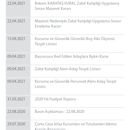
22.04.2021
Bekem KARATAŞ VURAL Zabıt Katipliği Uygulama
Sınavı Mazeret Kararı
22.04.2021
Mazeret Nedeniyle Zabıt Katipliği Uygulama Sınavı
Erteleme Kararı
13.04.2021
Koruma ve Güvenlik Görevlisi Boy Kilo Ölçümü
Tespit Listesi
09.04.2021
Başvurusu Red Edilen Adaylara İlişkin Karar
09.04.2021
Zabıt Katipliği Alımı Aday Tespit Listesi
09.04.2021
Koruma ve Güvenlik Personeli Alımı Aday Tespit
Listesi
31.03.2021
2020 Yılı Faaliyet Raporu
22.08.2020
Basın Açıklaması - 22.08.2020
29.07.2020
Çorlu Ceza İnfaz Kurumları ve Tutukevleri İzleme
Kurulu Başvurusu