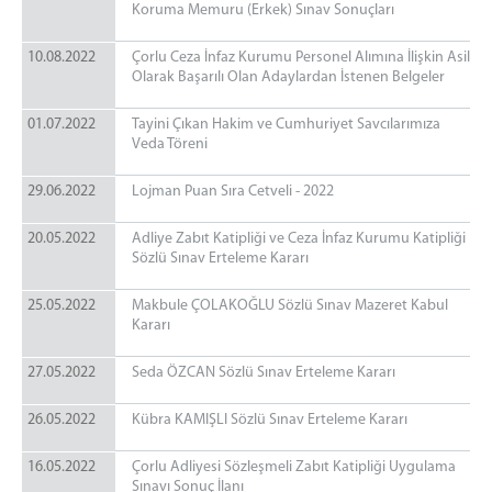
Koruma Memuru (Erkek) Sınav Sonuçları
10.08.2022
Çorlu Ceza İnfaz Kurumu Personel Alımına İlişkin Asil
Olarak Başarılı Olan Adaylardan İstenen Belgeler
01.07.2022
Tayini Çıkan Hakim ve Cumhuriyet Savcılarımıza
Veda Töreni
29.06.2022
Lojman Puan Sıra Cetveli - 2022
20.05.2022
Adliye Zabıt Katipliği ve Ceza İnfaz Kurumu Katipliği
Sözlü Sınav Erteleme Kararı
25.05.2022
Makbule ÇOLAKOĞLU Sözlü Sınav Mazeret Kabul
Kararı
27.05.2022
Seda ÖZCAN Sözlü Sınav Erteleme Kararı
26.05.2022
Kübra KAMIŞLI Sözlü Sınav Erteleme Kararı
16.05.2022
Çorlu Adliyesi Sözleşmeli Zabıt Katipliği Uygulama
Sınavı Sonuç İlanı