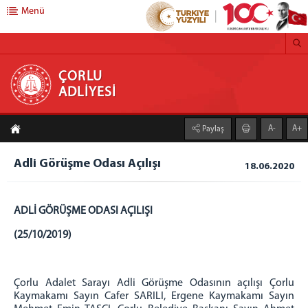
Menü
ÇORLU ADLİYESİ
ÇORLU
ADLİYESİ
ANASAYFA
A-
A+
Paylaş
C. BAŞSAVCILIĞI
CUMHURİYET BAŞSAVCISI
Adli Görüşme Odası Açılışı
18.06.2020
CUMHURİYET BAŞSAVCI VEKİLLERİ
CUMHURİYET SAVCILARIMIZ
ADLİ GÖRÜŞME ODASI AÇILIŞI
CUMHURİYET BAŞSAVCILIĞI BİRİMLERİ
(25/10/2019)
DENETİMLİ SERBESTLİK MÜDÜRLÜĞÜ
ADLİ DESTEK VE MAĞDUR HİZMETLERİ MÜDÜRLÜĞÜ
MEDYA İLETİŞİM BÜROSU
Çorlu Adalet Sarayı Adli Görüşme Odasının açılışı Çorlu
Kaymakamı Sayın Cafer SARILI, Ergene Kaymakamı Sayın
BASIN AÇIKLAMALARI