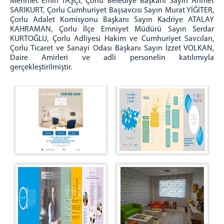
Mehmet Emin TAŞÇI, Çorlu Belediye Başkanı Sayın Ahmet
ADLİYEMİZ
SARIKURT, Çorlu Cumhuriyet Başsavcısı Sayın Murat YİĞİTER,
Çorlu Adalet Komisyonu Başkanı Sayın Kadriye ATALAY
ADALET KOMİSYONU
KAHRAMAN, Çorlu İlçe Emniyet Müdürü Sayın Serdar
KOMİSYON BAŞKANI
KURTOĞLU, Çorlu Adliyesi Hakim ve Cumhuriyet Savcıları,
Çorlu Ticaret ve Sanayi Odası Başkanı Sayın İzzet VOLKAN,
KOMİSYON
Daire Amirleri ve adli personelin katılımıyla
ÇORLU ADLİYESİ
gerçekleştirilmiştir.
İCRA MÜDÜRLÜĞÜ
SEÇİM MÜDÜRLÜĞÜ
MÜLHAKATLAR
MARMARAEREĞLİSİ ADLİYESİ
MAHKEMELER
CEZA MAHKEMELERİ
HUKUK MAHKEMELERİ
Hakim İzin Tablosu
CEZA İNFAZ KURUMLARIMIZ
İLETİŞİM