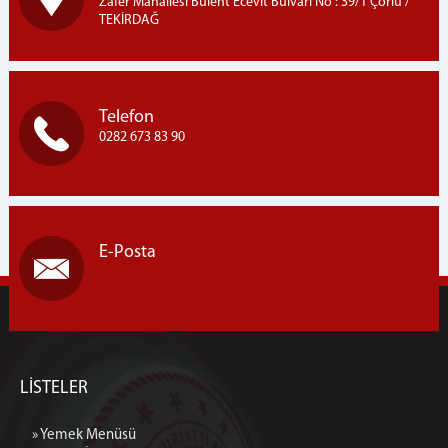
Zafer Mahallesi Bülent Ecevit Bulvarı No : 39/1 Çorlu /
TEKİRDAĞ
Telefon
0282 673 83 90
E-Posta
LİSTELER
» Yemek Menüsü