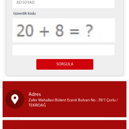
ADLİYEMİZ
ADALET KOMİSYONU
Güvenlik Kodu
KOMİSYON BAŞKANI
KOMİSYON
ÇORLU ADLİYESİ
İCRA MÜDÜRLÜĞÜ
SEÇİM MÜDÜRLÜĞÜ
MÜLHAKATLAR
MARMARAEREĞLİSİ ADLİYESİ
Yazdır
MAHKEMELER
CEZA MAHKEMELERİ
Adres
HUKUK MAHKEMELERİ
Zafer Mahallesi Bülent Ecevit Bulvarı No : 39/1 Çorlu /
Hakim İzin Tablosu
TEKİRDAĞ
CEZA İNFAZ KURUMLARIMIZ
İLETİŞİM