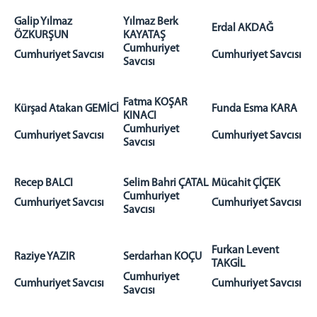
ADLİYEMİZ
Galip Yılmaz
Yılmaz Berk
Erdal AKDAĞ
ADALET KOMİSYONU
ÖZKURŞUN
KAYATAŞ
Cumhuriyet
KOMİSYON BAŞKANI
Cumhuriyet Savcısı
Cumhuriyet Savcısı
Savcısı
KOMİSYON
ÇORLU ADLİYESİ
Fatma KOŞAR
Kürşad Atakan GEMİCİ
Funda Esma KARA
İCRA MÜDÜRLÜĞÜ
KINACI
Cumhuriyet
SEÇİM MÜDÜRLÜĞÜ
Cumhuriyet Savcısı
Cumhuriyet Savcısı
Savcısı
MÜLHAKATLAR
MARMARAEREĞLİSİ ADLİYESİ
Recep BALCI
Selim Bahri ÇATAL
Mücahit ÇİÇEK
MAHKEMELER
Cumhuriyet
Cumhuriyet Savcısı
Cumhuriyet Savcısı
Savcısı
CEZA MAHKEMELERİ
HUKUK MAHKEMELERİ
Furkan Levent
Raziye YAZIR
Hakim İzin Tablosu
Serdarhan KOÇU
TAKGİL
Cumhuriyet
CEZA İNFAZ KURUMLARIMIZ
Cumhuriyet Savcısı
Cumhuriyet Savcısı
Savcısı
İLETİŞİM