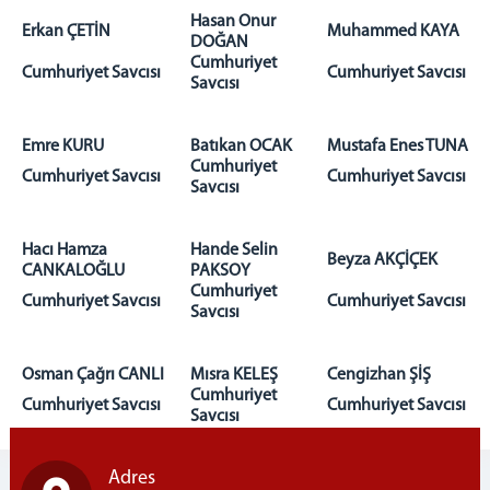
Hasan Onur
Erkan ÇETİN
Muhammed KAYA
DOĞAN
Cumhuriyet
Cumhuriyet Savcısı
Cumhuriyet Savcısı
Savcısı
Emre KURU
Batıkan OCAK
Mustafa Enes TUNA
Cumhuriyet
Cumhuriyet Savcısı
Cumhuriyet Savcısı
Savcısı
Hacı Hamza
Hande Selin
Beyza AKÇİÇEK
CANKALOĞLU
PAKSOY
Cumhuriyet
Cumhuriyet Savcısı
Cumhuriyet Savcısı
Savcısı
Osman Çağrı CANLI
Mısra KELEŞ
Cengizhan ŞİŞ
Cumhuriyet
Cumhuriyet Savcısı
Cumhuriyet Savcısı
Savcısı
Adres