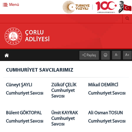
Menü
ÇORLU ADLİYESİ
ÇORLU
ADLİYESİ
ANASAYFA
A-
A+
Paylaş
C. BAŞSAVCILIĞI
CUMHURİYET BAŞSAVCISI
CUMHURİYET SAVCILARIMIZ
CUMHURİYET BAŞSAVCI VEKİLLERİ
Cüneyt ŞAYLI
Zülküf ÇELİK
Mikail DEMİRCİ
CUMHURİYET SAVCILARIMIZ
Cumhuriyet
Cumhuriyet Savcısı
Cumhuriyet Savcısı
CUMHURİYET BAŞSAVCILIĞI BİRİMLERİ
Savcısı
DENETİMLİ SERBESTLİK MÜDÜRLÜĞÜ
ADLİ DESTEK VE MAĞDUR HİZMETLERİ MÜDÜRLÜĞÜ
Bülent GÖKTOPAL
Ümit KAYRAK
Ali Osman TOSUN
Cumhuriyet
MEDYA İLETİŞİM BÜROSU
Cumhuriyet Savcısı
Cumhuriyet Savcısı
Savcısı
BASIN AÇIKLAMALARI