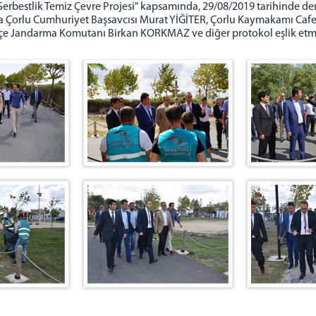
Serbestlik Temiz Çevre Projesi" kapsamında, 29/08/2019 tarihinde de
lara Çorlu Cumhuriyet Başsavcısı Murat YİĞİTER, Çorlu Kaymakamı Caf
çe Jandarma Komutanı Birkan KORKMAZ ve diğer protokol eşlik etmiş