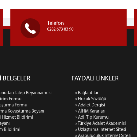
Telefon
0282 673 83 90
İ BELGELER
FAYDALI LİNKLER
onutları Talep Beyannamesi
» Bağlantılar
dirim Formu
» Hukuk Sözlüğü
raştırma Formu
» Adalet Dergisi
urma Kovuşturma Beyanı
» AİHM Kararları
 Hizmet Bildirimi
» Adli Tıp Kurumu
Beyanı
» Türkiye Adalet Akademisi
m Bildirimi
» Uzlaştırma İnternet Sitesi
» Arabuluculuk İnternet Sitesi