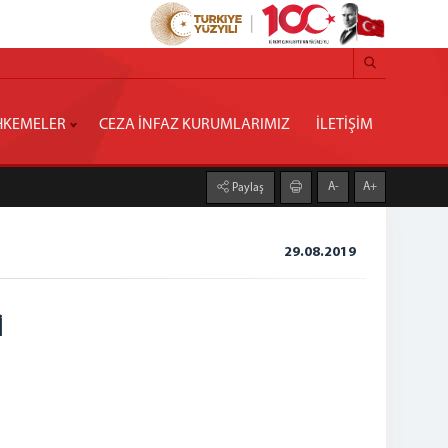
KEMELER
CEZA İNFAZ KURUMLARIMIZ
İLETİŞİM
A-
A+
Paylaş
29.08.2019
İ