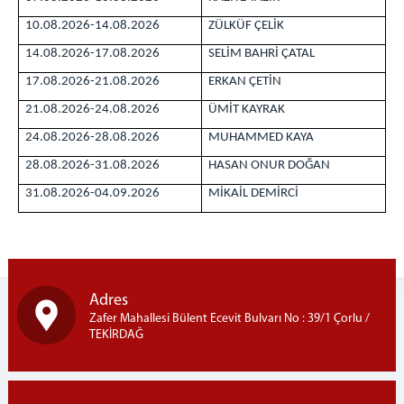
ADLİYEMİZ
10.08.2026-14.08.2026
ZÜLKÜF ÇELİK
ADALET KOMİSYONU
14.08.2026-17.08.2026
SELİM BAHRİ ÇATAL
KOMİSYON BAŞKANI
17.08.2026-21.08.2026
ERKAN ÇETİN
KOMİSYON
21.08.2026-24.08.2026
ÜMİT KAYRAK
ÇORLU ADLİYESİ
24.08.2026-28.08.2026
MUHAMMED KAYA
İCRA MÜDÜRLÜĞÜ
28.08.2026-31.08.2026
HASAN ONUR DOĞAN
SEÇİM MÜDÜRLÜĞÜ
31.08.2026-04.09.2026
MÜLHAKATLAR
MİKAİL DEMİRCİ
MARMARAEREĞLİSİ ADLİYESİ
MAHKEMELER
CEZA MAHKEMELERİ
Adres
HUKUK MAHKEMELERİ
Zafer Mahallesi Bülent Ecevit Bulvarı No : 39/1 Çorlu /
Hakim İzin Tablosu
TEKİRDAĞ
CEZA İNFAZ KURUMLARIMIZ
İLETİŞİM