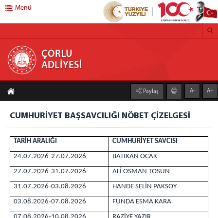
Menü
ÇORLU ADLİYESİ
ÇORLU
ADLİYESİ
ANASAYFA
A-
A+
Paylaş
C. BAŞSAVCILIĞI
CUMHURİYET BAŞSAVCISI
CUMHURİYET BAŞSAVCILIĞI NÖBET ÇİZELGESİ
CUMHURİYET BAŞSAVCI VEKİLLERİ
TARİH ARALIĞI
CUMHURİYET SAVCISI
CUMHURİYET SAVCILARIMIZ
CUMHURİYET BAŞSAVCILIĞI BİRİMLERİ
24.07.2026-27.07.2026
BATIKAN OCAK
DENETİMLİ SERBESTLİK MÜDÜRLÜĞÜ
27.07.2026-31.07.2026
ALİ OSMAN TOSUN
ADLİ DESTEK VE MAĞDUR HİZMETLERİ MÜDÜRLÜĞÜ
31.07.2026-03.08.2026
HANDE SELİN PAKSOY
MEDYA İLETİŞİM BÜROSU
03.08.2026-07.08.2026
FUNDA ESMA KARA
BASIN AÇIKLAMALARI
07.08.2026-10.08.2026
RAZİYE YAZIR